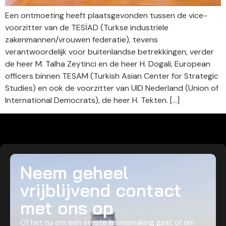
Een ontmoeting heeft plaatsgevonden tussen de vice-
voorzitter van de TESİAD (Turkse industriële
zakenmannen/vrouwen federatie), tevens
verantwoordelijk voor buitenlandse betrekkingen, verder
de heer M. Talha Zeytinci en de heer H. Dogali, European
officers binnen TESAM (Turkish Asian Center for Strategic
Studies) en ook de voorzitter van UID Nederland (Union of
International Democrats), de heer H. Tekten. […]
Neem geheel
vrijblijvend contact
met ons op
Of het nu om een eerste kennismaking gaat of om