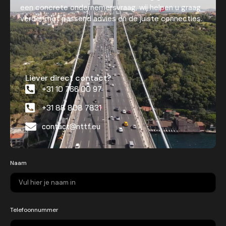
een concrete ondernemersvraag, wij helpen u graag
verder met passend advies en de juiste connecties.
Liever direct contact?
+31 10 766 00 97
+31 88 808 7831
contact@nttf.eu
Naam
Telefoonnummer