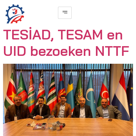
TESİAD, TESAM en
UID bezoeken NTTF