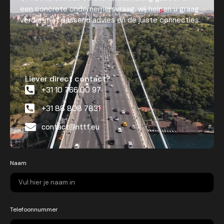
een concrete ondernemersvraag, wij helpen u graag
verder met passend advies en de juiste connecties.
Liever direct contact?
+31 10 766 00 97
+31 88 808 7831
contact@nttf.eu
Naam
Telefoonnummer