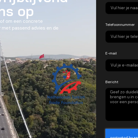
ns op
 of om een concrete
Telefoonnummer
er met passend advies en de
E-mail
Bericht