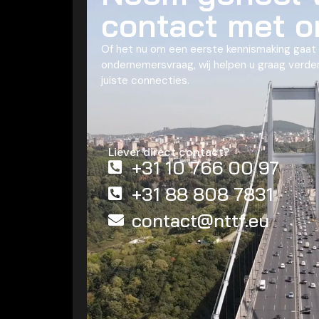
contact met o
Of het nu om een eerste kennismaking gaat
ondernemersvraag, wij helpen u graag verd
juiste connecties.
Liever direct contact?
+31 10 766 00 97
+31 88 808 7831
contact@nttf.eu