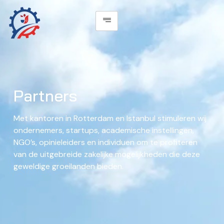
Partners
Met kantoren in Rotterdam en Istanbul stimuleren wij
ondernemers, startups, academische instellingen,
NGO’s, opinieleiders en individuen om te profiteren
van de uitgebreide zakelijke mogelijkheden die deze
geweldige groeilanden bieden.