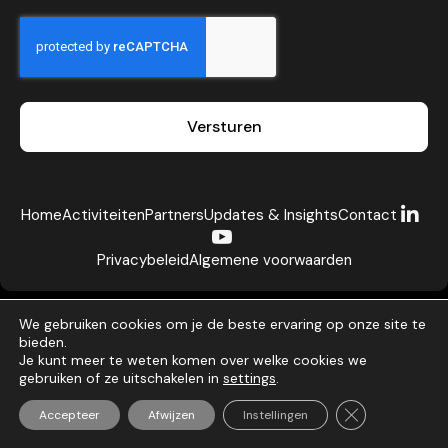
Versturen
Home
Activiteiten
Partners
Updates & Insights
Contact
Privacybeleid
Algemene voorwaarden
We gebruiken cookies om je de beste ervaring op onze site te
bieden.
Je kunt meer te weten komen over welke cookies we
gebruiken of ze uitschakelen in
settings
.
Alle rechten voorbehouden ©2026
Netherlands Turkish Trade Foundation
Sluit AVG/GDP
Accepteer
Afwijzen
Instellingen
Gemaakt door maakeenwebsitevoormij.nl