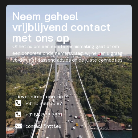
Neem geheel
vrijblijvend contact
met ons op
Of het nu om een eerste kennismaking gaat of om
een concrete ondernemersvraag, wij helpen u graag
verder met passend advies en de juiste connecties.
Liever direct contact?
+31 10 766 00 97
+31 88 808 7831
contact@nttf.eu