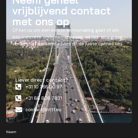
vrijblijvend contact
met ons op
Of het nu om een eerste kennismaking gaat of om
een concrete ondernemersvraag, wij helpen u graag
verder met passend advies en de juiste connecties.
Liever direct contact?
+31 10 766 00 97
+31 88 808 7831
contact@nttf.eu
Naam