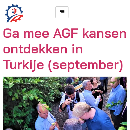
Ga mee AGF kansen
ontdekken in
Turkije (september)