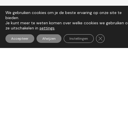
We gebruiken cookies om je de beste ervaring op onze site te
bieden.
Je kunt meer te weten komen over welke cookies we gebruiken o
ze uitschakelen in
settings
.
Sluit AVG/GDP
Accepteer
Afwijzen
Instellingen