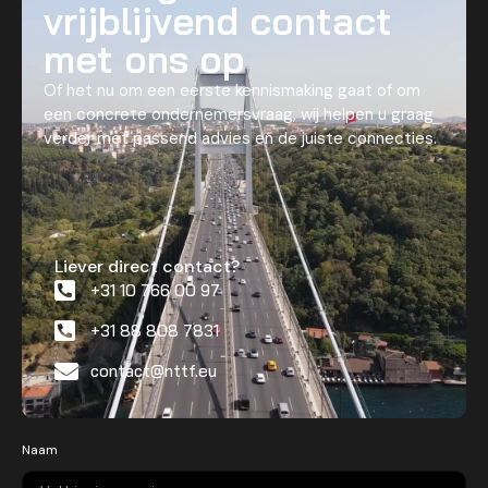
vrijblijvend contact
met ons op
Of het nu om een eerste kennismaking gaat of om
een concrete ondernemersvraag, wij helpen u graag
verder met passend advies en de juiste connecties.
Liever direct contact?
+31 10 766 00 97
+31 88 808 7831
contact@nttf.eu
Naam