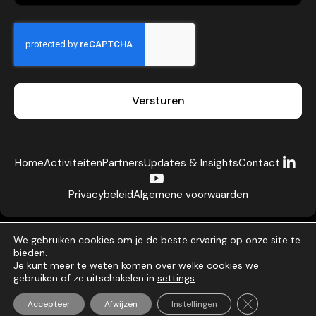
Versturen
Home
Activiteiten
Partners
Updates & Insights
Contact
Privacybeleid
Algemene voorwaarden
We gebruiken cookies om je de beste ervaring op onze site te
bieden.
Je kunt meer te weten komen over welke cookies we
gebruiken of ze uitschakelen in
settings
.
Alle rechten voorbehouden ©2026
Netherlands Turkish Trade Foundation
Sluit AVG/GDP
Accepteer
Afwijzen
Instellingen
Gemaakt door maakeenwebsitevoormij.nl