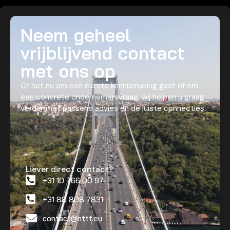
Neem geheel
vrijblijvend contact
met ons op
Of het nu om een eerste kennismaking gaat of om
een concrete ondernemersvraag, wij helpen u graag
verder met passend advies en de juiste connecties.
Liever direct contact?
+31 10 766 00 97
+31 88 808 7831
contact@nttf.eu