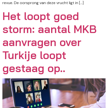
revue. De oorsprong van deze vrucht ligt in […]
Het loopt goed
storm: aantal MKB
aanvragen over
Turkije loopt
gestaag op..