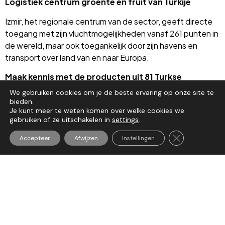
Logistiek centrum groente en fruit van Turkije
Izmir, het regionale centrum van de sector, geeft directe
toegang met zijn vluchtmogelijkheden vanaf 261 punten in
de wereld, maar ook toegankelijk door zijn havens en
transport over land van en naar Europa.
Maak kennis met de producten uit 81 Turkse
provincies
We gebruiken cookies om je de beste ervaring op onze site te
bieden.
Door samenwerking met openbare autoriteiten,
Je kunt meer te weten komen over welke cookies we
vertegenwoordigers van de particuliere sector,
gebruiken of ze uitschakelen in
settings
.
professionele organisaties, kamers van handel en industrie
Sluit AVG/GDP
Accepteer
Afwijzen
Instellingen
in het land, worden sectorprofessionals uit de 81
provincies in Turkije samengebracht onder één dak voor
de beursbezoekers.
Holland Trade Center Istanbul helpt u met het regelen van
de standruimte tegen voordelige tarieven. Vraag nu uw
standruimte aan op deze internationale groente- en
fruitbeurs.