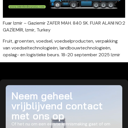
Fuar Izmir – Gaziemir ZAFER MAH. 840 SK. FUAR ALANI NO:2
GAZİEMİR, Izmir, Turkey
Fruit, groenten, voedsel, voedselproducten, verpakking
van voedseltechnologieën, landbouwtechnologieën,
opslag- en logistieke beurs. 18-20 september 2025 Izmir
Neem geheel
vrijblijvend contact
met ons op
Of het nu om een eerste kennismaking gaat of om