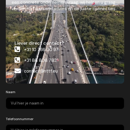
een concrete ondernemersvraag, wij helpen u graag
verder met passend advies en de juiste connecties.
Liever direct contact?
+31 10 766 00 97
+31 88 808 7831
contact@nttf.eu
Naam
Telefoonnummer