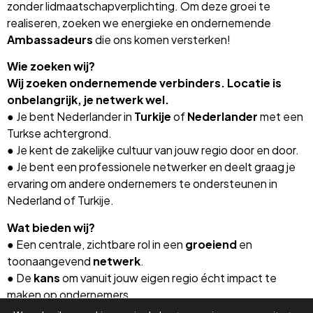
zonder lidmaatschapverplichting. Om deze groei te
realiseren, zoeken we energieke en ondernemende
Ambassadeurs
die ons komen versterken!
Wie zoeken wij?
Wij zoeken ondernemende verbinders. Locatie is
onbelangrijk, je netwerk wel.
● Je bent Nederlander in
Turkije
of
Nederlander
met een
Turkse achtergrond.
● Je kent de zakelijke cultuur van jouw regio door en door.
● Je bent een professionele netwerker en deelt graag je
ervaring om andere ondernemers te ondersteunen in
Nederland of Turkije.
Wat bieden wij?
● Een centrale, zichtbare rol in een
groeiend
en
toonaangevend
netwerk
.
● De
kans
om vanuit jouw eigen regio écht impact te
maken op ondernemers.
● Een platform om jouw expertise en passie professioneel