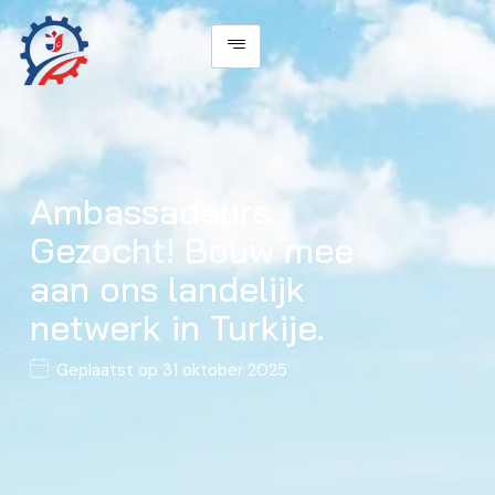
Ambassadeurs
Gezocht! Bouw mee
aan ons landelijk
netwerk in Turkije.
Geplaatst op
31 oktober 2025