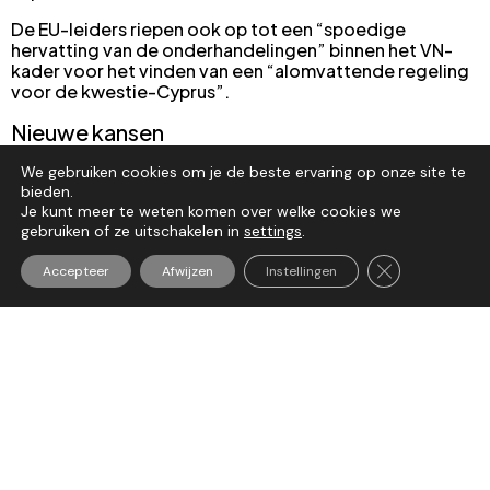
De EU-leiders riepen ook op tot een “spoedige
hervatting van de onderhandelingen” binnen het VN-
kader voor het vinden van een “alomvattende regeling
voor de kwestie-Cyprus”.
Nieuwe kansen
Na de top reageerde de Duitse bondskanselier Olaf
We gebruiken cookies om je de beste ervaring op onze site te
bieden.
Scholz dat de leiders de kansen willen benutten voor
Je kunt meer te weten komen over welke cookies we
een nieuwe en goede samenwerking tussen de EU en
gebruiken of ze uitschakelen in
settings
.
Turkije.
Sluit AVG/GDP
Hij zei dat het een van de agendapunten was tijdens de
Accepteer
Afwijzen
Instellingen
top en merkte op dat ze de EU-Commissie en de Hoge
Vertegenwoordiger als geheel hebben gevraagd om
suggesties te doen voor de verdere ontwikkeling van
de wederzijdse betrekkingen.
Lees updates
Delegation of the European Union to
Turkiye
.