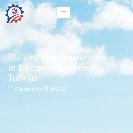
EU ziet nieuwe kansen
in betrekkingen met
Turkije
Geplaatst op
25 juli 2023