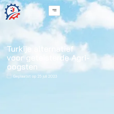
Turkije alternatief
voor geteisterde Agri-
oogsten
Geplaatst op
25 juli 2023