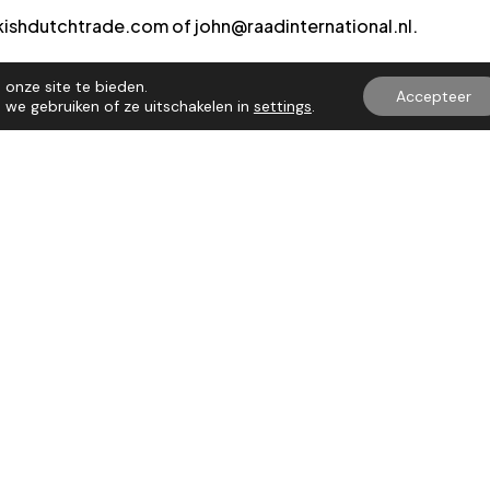
kishdutchtrade.com of john@raadinternational.nl.
astische reis met – naast de zakelijke activiteiten
onze site te bieden.
Accepteer
 en cultureel-toeristische bezienswaardigheden!
we gebruiken of ze uitschakelen in
settings
.
VOLGENDE UPDATE
Naam