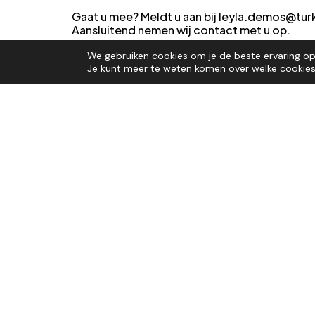
Gaat u mee?
Meldt u aan bij leyla.demos@tur
Aansluitend nemen wij contact met u op.
Eén ding is zeker: het wordt wederom een fant
We gebruiken cookies om je de beste ervaring op 
– ook voldoende tijd voor sociale interactie
Je kunt meer te weten komen over welke cookies 
Deel dit artikel:
VORIGE UPDATE