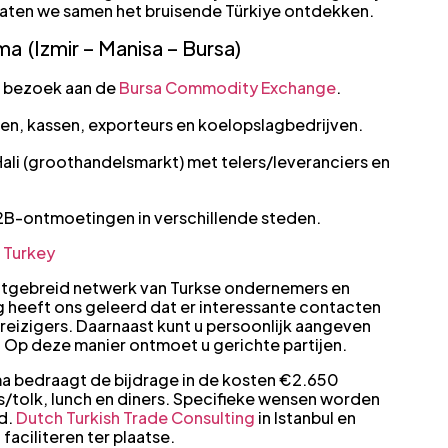
Laten we samen het bruisende Türkiye ontdekken.
 (Izmir – Manisa – Bursa)
n bezoek aan de
Bursa Commodity Exchange
.
en, kassen, exporteurs en koelopslagbedrijven.
Hali (groothandelsmarkt) met telers/leveranciers en
-ontmoetingen in verschillende steden.
uitgebreid netwerk van Turkse ondernemers en
g heeft ons geleerd dat er interessante contacten
eizigers. Daarnaast kunt u persoonlijk aangeven
 Op deze manier ontmoet u gerichte partijen.
ma bedraagt de bijdrage in de kosten €2.650
ids/tolk, lunch en diners. Specifieke wensen worden
d.
Dutch Turkish Trade Consulting
in Istanbul en
faciliteren ter plaatse.