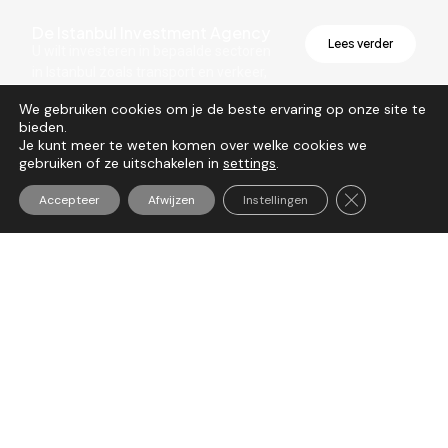
De Istanbul Investment Agency
Lees verder
U wilt investeren in bepaalde sectoren
in Istanbul zoals transport en verkeer,
recycling, water management,...
We gebruiken cookies om je de beste ervaring op onze site te
bieden.
Je kunt meer te weten komen over welke cookies we
gebruiken of ze uitschakelen in
settings
.
Sluit AVG/GDP
Accepteer
Afwijzen
Instellingen