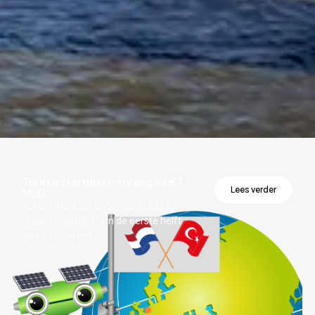
Turkse startups ontvangen €1
Lees verder
MLD
Turkse startups ontvangen USD 1,2
miljard investering in de eerste helft
van 2021. ​In het...