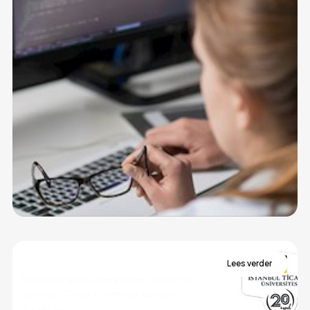
‘Handelspotentieel Turkije en
Lees verder
omliggende landen’ Webinar
De stichting KvK kreeg de eer de eerste
serie van “Trade Potentials Between
Turkey and...