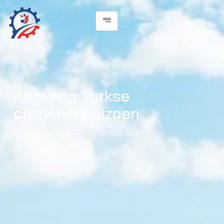
Aanvang Turkse
citroenenseizoen
Geplaatst op
22 september 2021