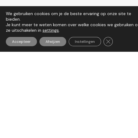
We gebruiken cookies om je de beste ervaring op onze site te
bieden.
Je kunt meer te weten komen over welke cookies we gebruiken o
ze uitschakelen in
settings
.
Sluit AVG/GDP
Accepteer
Afwijzen
Instellingen