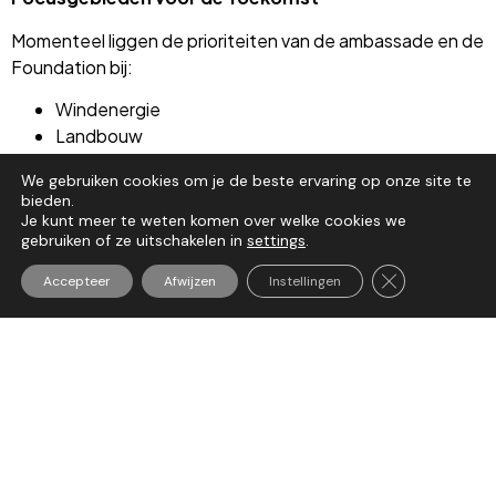
Momenteel liggen de prioriteiten van de ambassade en de
Foundation bij:
Windenergie
Landbouw
Innovatie (met name Nano-technologie voor de
We gebruiken cookies om je de beste ervaring op onze site te
medische sector)
bieden.
Textiel
Je kunt meer te weten komen over welke cookies we
gebruiken of ze uitschakelen in
settings
.
Circulaire economie
Ethem Emre lichtte toe dat de Netherlands Turkish Trade
Sluit AVG/GDP
Accepteer
Afwijzen
Instellingen
Foundation fungeert als aanspreekpunt voor
ondernemers met acute vragen, waarna verdere
begeleiding – zoals het ontwikkelen van businessplannen
en marktonderzoek – wordt verzorgd door Holland Trade
Center Istanbul B.V. in Turkije vertegenwoordigd door
Turkish Dutch Trade Consulting B.V.
Fred van der Weijde informeerde naar de rol van de