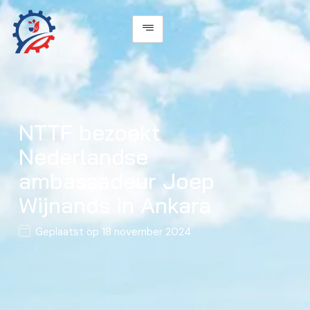
NTTF bezoekt
Nederlandse
ambassadeur Joep
Wijnands in Ankara
Geplaatst op
18 november 2024