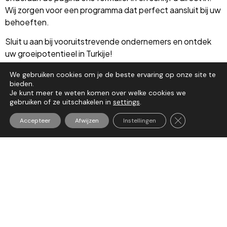
Wij zorgen voor een programma dat perfect aansluit bij uw
behoeften.
Sluit u aan bij vooruitstrevende ondernemers en ontdek
uw groeipotentieel in Turkije!
Videospeler
Media error: Format(s) not supported or source(s) not found
We gebruiken cookies om je de beste ervaring op onze site te
bieden.
Je kunt meer te weten komen over welke cookies we
Bestand downloaden: https://netherlandsturkishtradefoundation.org/wp-
gebruiken of ze uitschakelen in
settings
.
content/uploads/2024/12/trademission-antalya.mp4?_=1
Sluit AVG/GDP
Accepteer
Afwijzen
Instellingen
Activiteiten & diensten
– Identificeren en regelen van individuele of
groepsbezoeken met relevante beslissingnemers in