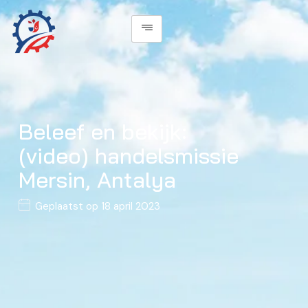
Beleef en bekijk:
(video) handelsmissie
Mersin, Antalya
Geplaatst op
18 april 2023