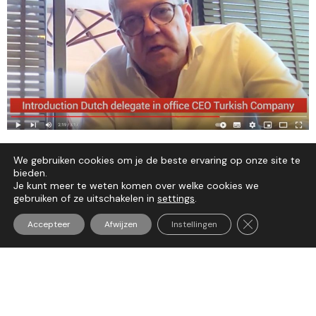
Geinteresseerd mee te gaan in 2023? Andere
We gebruiken cookies om je de beste ervaring op onze site te
sectoren zijn ook welkom.
Stuur
uw wensen en
bieden.
specificaties.
Je kunt meer te weten komen over welke cookies we
gebruiken of ze uitschakelen in
settings
.
Sluit AVG/GDP
Accepteer
Afwijzen
Instellingen
Deel dit artikel:
VORIGE UPDATE
VOLGENDE UPDATE
Vragen?