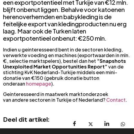
een exportpotentieel met Turkije van €12 mln.
blijft onbenut liggen. Behalve voor katoenen
herenoverhemden en babykleding is de
feitelijke export van kledingproducten nu erg
laag. Maar ook de Turken laten
exportpotentieel onbenut: €250 mln.
Indien u geinteresseerd bent in de sectoren kleding,
verwerkte voeding en machines (exportwaarden in mln.
€, selectie marktspelers), bestel dan het
“Snapshots
Unexploited Market Opportunities Report”
van de
stichting KvK Nederland-Turkije middels een mini-
donatie van €150 (gebruik donatie button
onderaan
homepage
).
Geinteresseerd in maatwerk marktonderzoek
van
andere
sectoren in Turkije of Nederland?
Contact
.
Deel dit artikel: