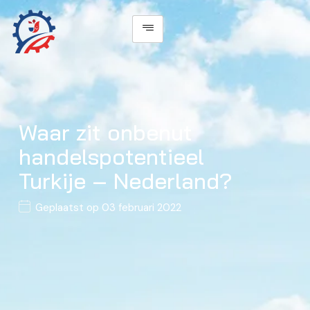
Waar zit onbenut
handelspotentieel
Turkije – Nederland?
Geplaatst op
03 februari 2022