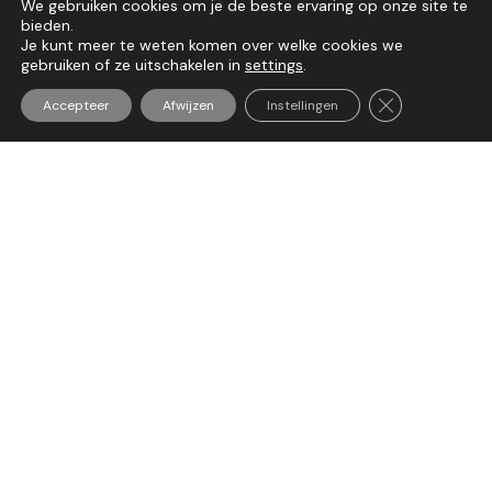
We gebruiken cookies om je de beste ervaring op onze site te
VORIGE UPDATE
VOLGENDE UPDATE
bieden.
Je kunt meer te weten komen over welke cookies we
gebruiken of ze uitschakelen in
settings
.
Vragen?
Sluit AVG/GDP
Accepteer
Afwijzen
Instellingen
Heeft u vragen naar aanleiding van dit artikel of wilt
u meer weten over de mogelijkheden binnen
Nederland en Turkije? Neem gerust contact met
ons op. Wij denken graag met u mee.
Neem contact op