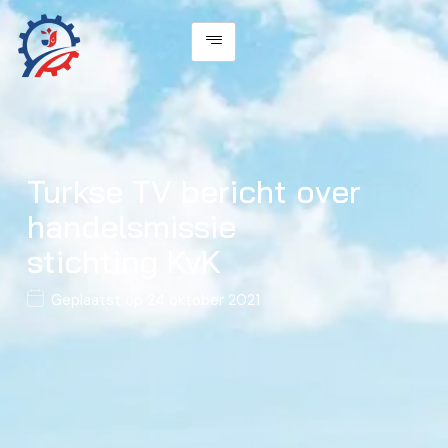
Turkse TV bericht over
handelsmissie
stichting KvK
Geplaatst op
24 oktober 2021