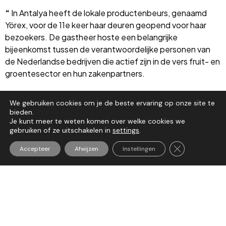
“
In Antalya heeft de lokale productenbeurs, genaamd
Yörex, voor de 11e keer haar deuren geopend voor haar
bezoekers. De gastheer hoste een belangrijke
bijeenkomst tussen de verantwoordelijke personen van
de Nederlandse bedrijven die actief zijn in de vers fruit- en
groentesector en hun zakenpartners.
Vroeger bekend als de zijderoute, nu bekend als de ‘One
We gebruiken cookies om je de beste ervaring op onze site te
Belt One Road’ (OBOR) gevormd door China, Nederland
bieden.
als het meest bekende land in de landbouwsector van
Je kunt meer te weten komen over welke cookies we
Europa en Turkije met zijn uitstekende handelspositie in
gebruiken of ze uitschakelen in
settings
.
termen van geografische ligging hebben elkaar ontmoet in
Sluit AVG/GDP
Accepteer
Afwijzen
Instellingen
Antalya om een handelsvolume van meer dan 20 miljard
per jaar verder te ontwikkelen.
Nederlandse zakenmensen ontmoetten hun partners op
lokatie bij Turkse producten en bezochten eveneens
Yörex, de lokale productenbeurs.