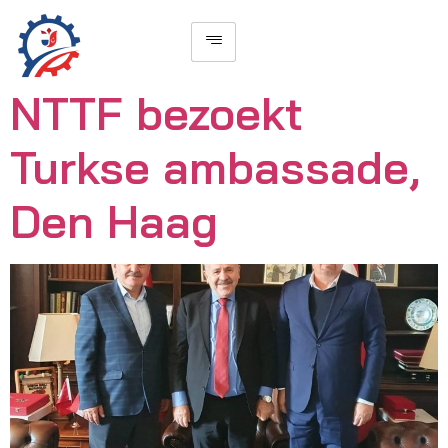
NTTF bezoekt
Turkse ambassade,
Den Haag