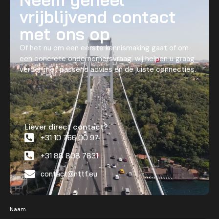
vrijblijvend contact
met ons op
Of het nu om een eerste kennismaking gaat of om
een concrete ondernemersvraag, wij helpen u graag
verder met passend advies en de juiste connecties.
Liever direct contact?
+31 10 766 00 97
+31 88 808 7831
contact@nttf.eu
Naam