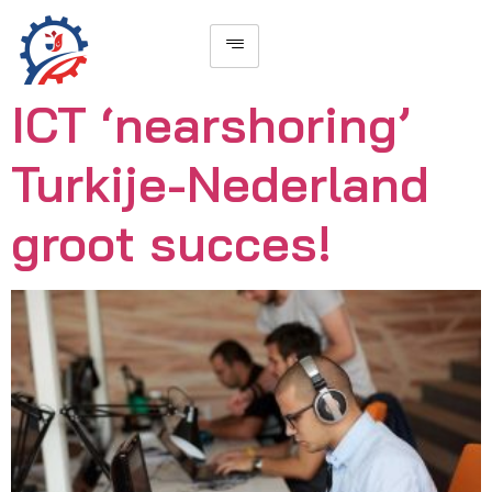
ICT ‘nearshoring’
Turkije-Nederland
groot succes!