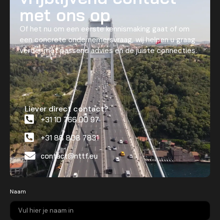
met ons op
Of het nu om een eerste kennismaking gaat of om
een concrete ondernemersvraag, wij helpen u graag
verder met passend advies en de juiste connecties.
Liever direct contact?
+31 10 766 00 97
+31 88 808 7831
contact@nttf.eu
Naam