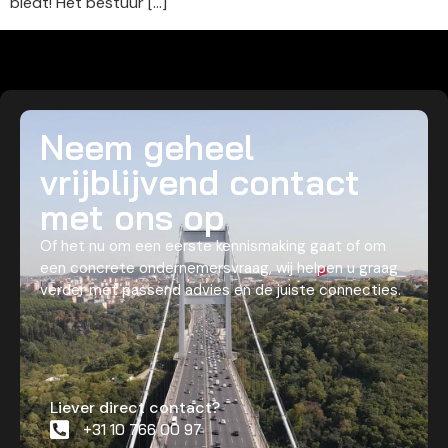
biedt! Het bestuur […]
Neem geheel
vrijblijvend contact
met ons op
Of het nu om een eerste kennismaking gaat of om
een concrete ondernemersvraag, wij helpen u graag
verder met passend advies en de juiste connecties.
Liever direct contact?
+31 10 766 00 97