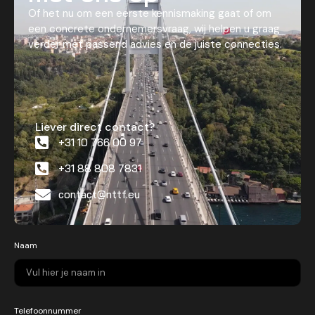
Of het nu om een eerste kennismaking gaat of om
een concrete ondernemersvraag, wij helpen u graag
verder met passend advies en de juiste connecties.
Liever direct contact?
+31 10 766 00 97
+31 88 808 7831
contact@nttf.eu
Naam
Telefoonnummer