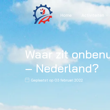
Home
Activiteiten
Waar zit onbenu
– Nederland?
Geplaatst op
03 februari 2022