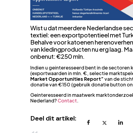
Wist u dat meerdere Nederlandse sec
textiel: een exportpotentieel met Turki
Behalve voor katoenen herenoverhemde
van kledingproducten nu erg laag. Ma
onbenut: €250 mln.
Indien u geinteresseerd bent in de sectoren
(exportwaarden in mln. €, selectie marktspele
Market Opportunities Report”
van de stich
donatie van €150 (gebruik donatie button o
Geinteresseerd in maatwerk marktonderzoe
Nederland?
Contact
.
Deel dit artikel: