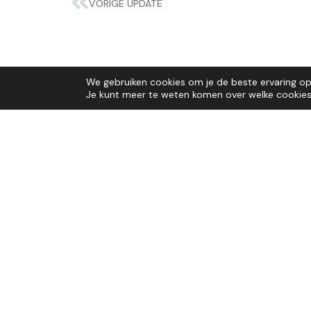
VORIGE UPDATE
We gebruiken cookies om je de beste ervaring op 
Je kunt meer te weten komen over welke cookies 
Neem geheel v
contact met o
Of het nu om een eerste kennismaking gaat
ondernemersvraag, wij helpen u graag verd
juiste connecties.