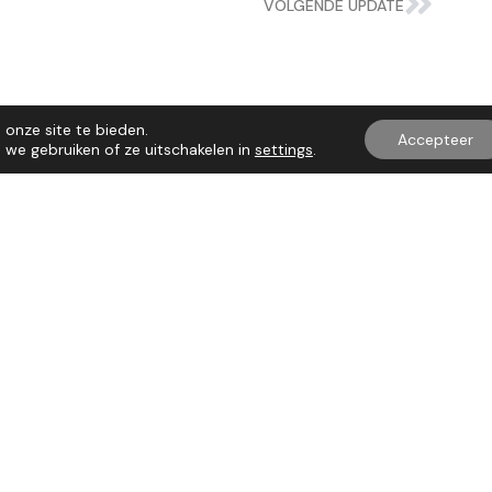
VOLGENDE UPDATE
onze site te bieden.
Accepteer
we gebruiken of ze uitschakelen in
settings
.
rijblijvend
Naam
ns op
 of om een concrete
Telefoonnummer
er met passend advies en de
E-mail