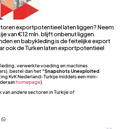
toren exportpotentieel laten liggen? Neem
je van €12 mln. blijft onbenut liggen.
n en babykleding is de feitelijke export
ar ook de Turken laten exportpotentieel
 kleding, verwerkte voeding en machines
rs), bestel dan het
“Snapshots Unexploited
ting KvK Nederland-Turkije middels een mini-
nderaan
homepage
).
k van
andere
sectoren in Turkije of