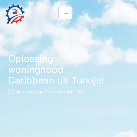
Oplossing
woningnood
Caribbean uit Turkije!
Geplaatst op
27 september 2021