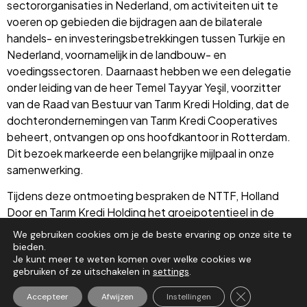
sectororganisaties in Nederland, om activiteiten uit te
voeren op gebieden die bijdragen aan de bilaterale
handels- en investeringsbetrekkingen tussen Turkije en
Nederland, voornamelijk in de landbouw- en
voedingssectoren. Daarnaast hebben we een delegatie
onder leiding van de heer Temel Tayyar Yeşil, voorzitter
van de Raad van Bestuur van Tarım Kredi Holding, dat de
dochterondernemingen van Tarım Kredi Cooperatives
beheert, ontvangen op ons hoofdkantoor in Rotterdam.
Dit bezoek markeerde een belangrijke mijlpaal in onze
samenwerking.
Tijdens deze ontmoeting bespraken de NTTF, Holland
Door en Tarım Kredi Holding het groeipotentieel in de
landbouw- en voedingssectoren en verkenden zij
We gebruiken cookies om je de beste ervaring op onze site te
wederzijdse kansen. Onderwerpen zoals de introductie
bieden.
Je kunt meer te weten komen over welke cookies we
van Turkse producten op de Nederlandse markt, sectorale
gebruiken of ze uitschakelen in
settings
.
samenwerkingen en merkstrategieën werden grondig
onderzocht.
Sluit AVG/GDP
Accepteer
Afwijzen
Instellingen