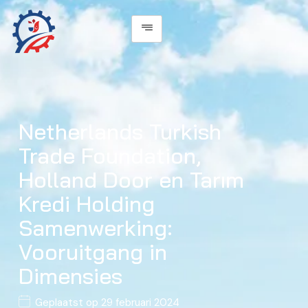
Netherlands Turkish
Trade Foundation,
Holland Door en Tarım
Kredi Holding
Samenwerking:
Vooruitgang in
Dimensies
Geplaatst op
29 februari 2024