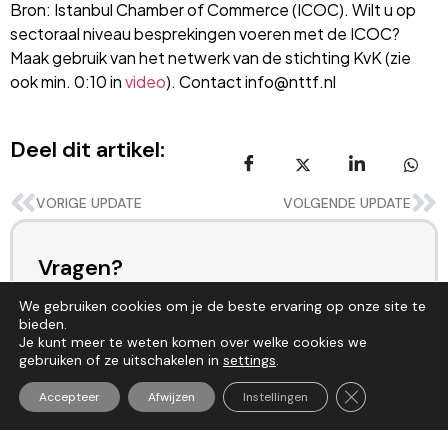
Bron: Istanbul Chamber of Commerce (ICOC). Wilt u op
sectoraal niveau besprekingen voeren met de ICOC?
Maak gebruik van het netwerk van de stichting KvK (zie
ook min. 0:10 in
video
). Contact info@nttf.nl
Deel dit artikel:
VORIGE UPDATE
VOLGENDE UPDATE
Vragen?
Heeft u vragen naar aanleiding van dit artikel of wilt
We gebruiken cookies om je de beste ervaring op onze site te
bieden.
u meer weten over de mogelijkheden binnen
Je kunt meer te weten komen over welke cookies we
Nederland en Turkije? Neem gerust contact met
gebruiken of ze uitschakelen in
settings
.
ons op. Wij denken graag met u mee.
Sluit AVG/GDP
Accepteer
Afwijzen
Instellingen
Neem contact op