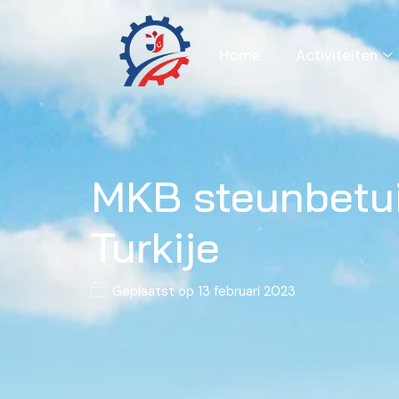
Home
Activiteiten
MKB steunbetui
Turkije
Geplaatst op
13 februari 2023