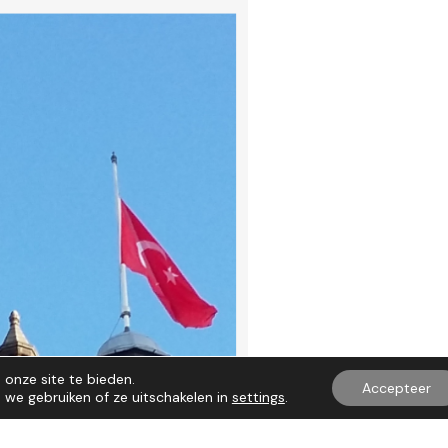
onze site te bieden.
Accepteer
we gebruiken of ze uitschakelen in
settings
.