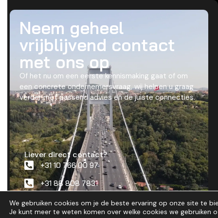
Neem geheel
vrijblijvend contact
met ons op
Of het nu om een eerste kennismaking gaat of om
een concrete ondernemersvraag, wij helpen u graag
verder met passend advies en de juiste connecties.
Liever direct contact?
+31 10 766 00 97
+31 88 808 7831
contact@nttf.eu
We gebruiken cookies om je de beste ervaring op onze site te bi
Je kunt meer te weten komen over welke cookies we gebruiken o