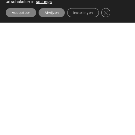
uitschakelen in
settings
.
Sluit AVG/GDP
Naam
Accepteer
Afwijzen
Instellingen
Telefoonnummer
E-mail
Bericht