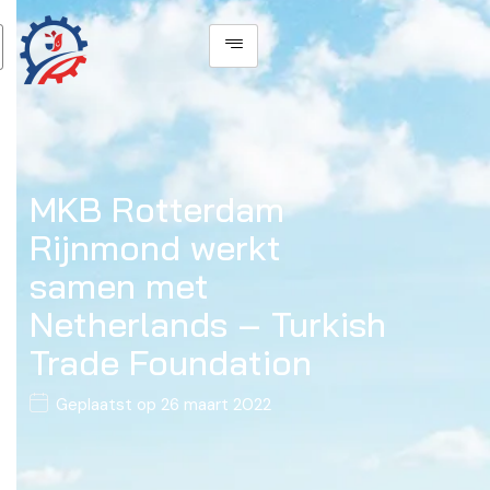
MKB Rotterdam
Rijnmond werkt
samen met
Netherlands – Turkish
Trade Foundation
Geplaatst op
26 maart 2022