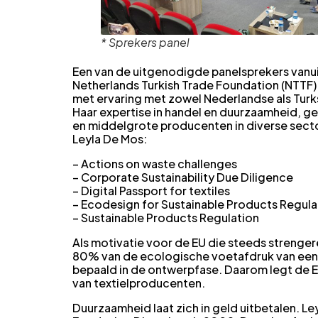
* Sprekers panel
Een van de uitgenodigde panelsprekers vanui
Netherlands Turkish Trade Foundation (NTTF).
met ervaring met zowel Nederlandse als Tur
Haar expertise in handel en duurzaamheid, ge
en middelgrote producenten in diverse secto
Leyla De Mos:
– Actions on waste challenges
– Corporate Sustainability Due Diligence
– Digital Passport for textiles
– Ecodesign for Sustainable Products Regula
– Sustainable Products Regulation
Als motivatie voor de EU die steeds strengere
80% van de ecologische voetafdruk van een 
bepaald in de ontwerpfase. Daarom legt de
van textielproducenten.
Duurzaamheid laat zich in geld uitbetalen. L