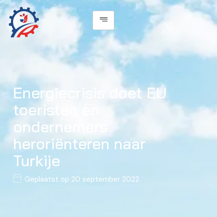
Energiecrisis doet EU
toeristen èn
ondernemers
heroriënteren naar
Turkije
Geplaatst op
20 september 2022