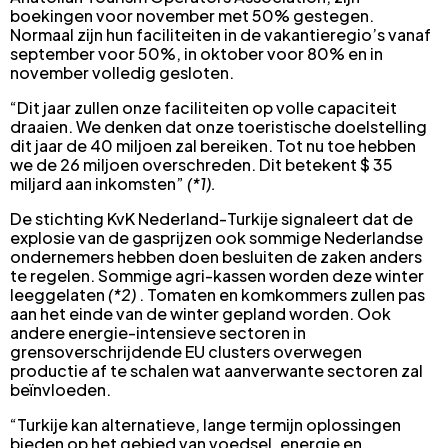
boekingen voor november met 50% gestegen.
Normaal zijn hun faciliteiten in de vakantieregio’s vanaf
september voor 50%, in oktober voor 80% en in
november volledig gesloten.
“Dit jaar zullen onze faciliteiten op volle capaciteit
draaien. We denken dat onze toeristische doelstelling
dit jaar de 40 miljoen zal bereiken. Tot nu toe hebben
we de 26 miljoen overschreden. Dit betekent $ 35
miljard aan inkomsten”
(*1).
De stichting KvK Nederland-Turkije signaleert dat de
explosie van de gasprijzen ook sommige Nederlandse
ondernemers hebben doen besluiten de zaken anders
te regelen. Sommige agri-kassen worden deze winter
leeggelaten
(*2)
. Tomaten en komkommers zullen pas
aan het einde van de winter gepland worden. Ook
andere energie-intensieve sectoren in
grensoverschrijdende EU clusters overwegen
productie af te schalen wat aanverwante sectoren zal
beïnvloeden.
“Turkije kan alternatieve, lange termijn oplossingen
bieden op het gebied van voedsel, energie en