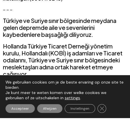
– – –
Türkiye ve Suriye sınır bölgesinde meydana
gelen depremde aile ve sevenlerini
kaybedenlere başsağlığı diliyoruz.
Hollanda Türkiye Ticaret Derneği yönetim
kurulu, Hollandalı (KOBİ) iş adamları ve Ticaret
odalarını, Türkiye ve Suriye sınır bölgesindeki
meslektaşları adına ortak hareket etmeye
çağırıyor.
We gebruiken cookies om je de beste ervaring op onze site te
Yonetim kurulu baskani Ethem Emre denilsin. Bu konuda
bieden.
Hollanda basinina ve kurumlara demeclerine devam
Je kunt meer te weten komen over welke cookies we
edecek (06 3911 0243)
gebruiken of ze uitschakelen in
settings
.
—
Sluit AVG/GDP
Accepteer
Afwijzen
Instellingen
We sympathize with those who died during the
terrible earthquake in Turkiye that has deeply