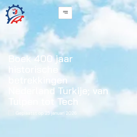
Boek 400 jaar
historische
betrekkingen
Nederland Turkije; van
Tulpen tot Tech
Geplaatst op
25 januari 2026