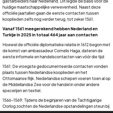
gastarbeiders naar Nederland. Dit legde de basis voor de
huidige maatschappelijke verwevenheid. Naast deze
officiële jaartallen gaan de eerste contacten tussen
kooplieden zelfs nog verder terug, tot zeker 1561.
Vanaf 1561 meegerekend hebben Nederland en
Turkije in 2025 in totaal 464 jaar aan contacten
Hoewel de officiële diplomatieke relatie in 1612 begon met
de komst van ambassadeur Cornelis Haga, dateren de
eerste informele en handelscontacten van vóór die tijd:
1561: De vroegste gedocumenteerde contacten vonden
plaats tussen Nederlandse kooplieden en het
Ottomaanse Rijk. Nederlandse schepen voeren toen al op
de Middellandse Zee voor de handel in onder andere
specerijen en textiel.
1566–1569: Tijdens de beginjaren van de Tachtigjarige
Oorlog zochten de Nederlandse opstandelingen steun bij
de sultan. In 1569 is er bewijs van Ottomaanse hulp aan de