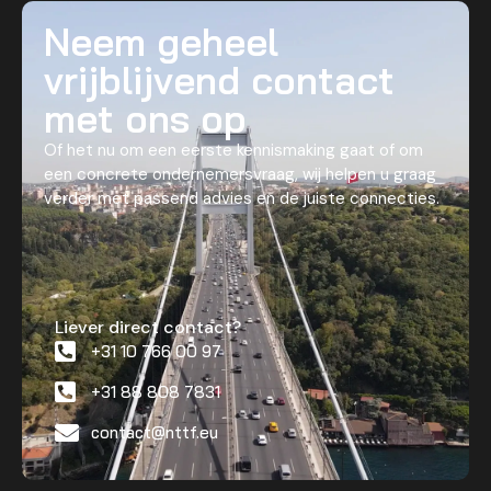
Neem geheel
vrijblijvend contact
met ons op
Of het nu om een eerste kennismaking gaat of om
een concrete ondernemersvraag, wij helpen u graag
verder met passend advies en de juiste connecties.
Liever direct contact?
+31 10 766 00 97
+31 88 808 7831
contact@nttf.eu