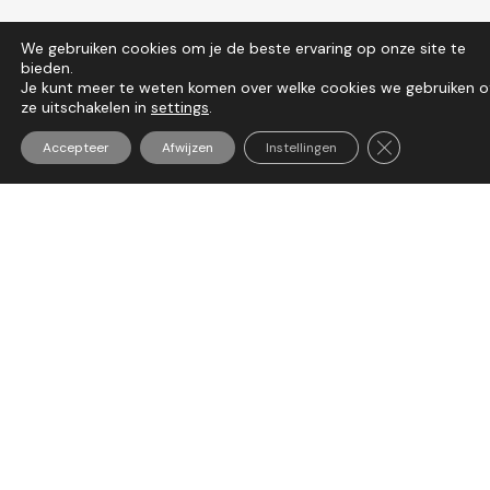
We gebruiken cookies om je de beste ervaring op onze site te
bieden.
Je kunt meer te weten komen over welke cookies we gebruiken o
ze uitschakelen in
settings
.
Sluit AVG/GDP
Accepteer
Afwijzen
Instellingen