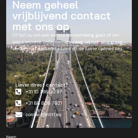
Neem geheel
vrijblijvend contact
met ons op
Of het nu om een eerste kennismaking gaat of om
een concrete ondernemersvraag, wij helpen u graag
verder met passend advies en de juiste connecties.
Liever direct contact?
+31 10 766 00 97
+31 88 808 7831
contact@nttf.eu
Naam